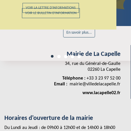
CONTACTEZ-NOUS
VOIR LA LETTRE D’INFORMATIONS
Foire aux Fromages
VOIR LE BULLETIN D'INFORMATION
Du samedi 5 au lundi 7 septembre 2026
En savoir plus...
Mairie de La Capelle
34, rue du Général-de-Gaulle
02260 La Capelle
Téléphone :
+33 3 23 97 52 00
Email :
mairie@villedelacapelle.fr
www.lacapelle02.fr
Horaires d'ouverture de la mairie
Du Lundi au Jeudi : de 09h00 à 12h00 et de 14h00 à 18h00