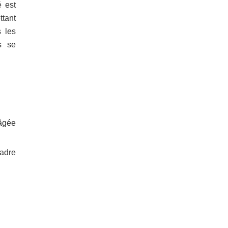
é est
ttant
s les
s se
âgée
cadre