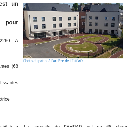
est un
t pour
02260 LA
Photo du patio, à l’arrière de l’EHPAD
ntes (68
lissantes
trice
bilité à
La capacité de l’EHPAD est de 68 cham