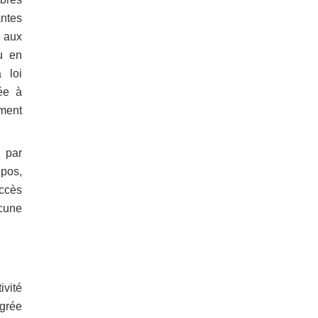
ntes
t aux
u en
 loi
ée à
ment
 par
pos,
accès
cune
ivité
égrée