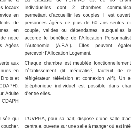
es locaux
individuelles dont 2 chambres communica
ervice en
permettant d’accueillir les couples. Il est ouver
dents de
personnes âgées de plus de 60 ans seules o
unes, en
couple, valides ou dépendantes, auxquelles la
 de notre
accorde le bénéfice de l’Allocation Personnalis
es Âgées
l’Autonomie (A.P.A.). Elles peuvent égale
percevoir l’Allocation Logement.
verte aux
Chaque chambre est meublée fonctionnellement
nnues en
l’établissement (lit médicalisé, fauteuil de re
Droits et
réfrigérateur, télévision et connexion wifi). Un 
(CDAPH).
téléphonique individuel est possible dans cha
ur Adulte
d’entre elles.
la CDAPH
lisée qui
L’UVPHA, pour sa part, dispose d’une salle d’act
 coucher,
centrale, ouverte sur une salle à manger où est int