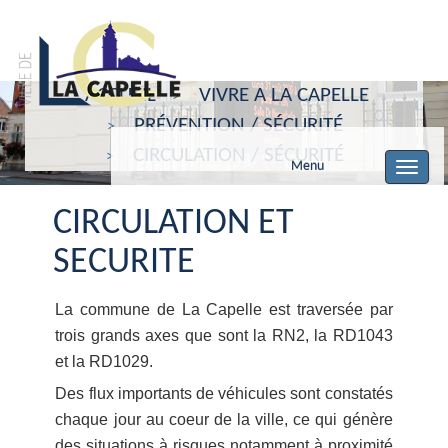
ACCUEIL
VIVRE A LA CAPELLE
PRÉVENTION / SÉCURITÉ
CIRCULATION / SÉCURITÉ
Menu
Toggle
navigat
CIRCULATION ET
SECURITE
La commune de La Capelle est traversée par
trois grands axes que sont la RN2, la RD1043
et la RD1029.
Des flux importants de véhicules sont constatés
chaque jour au coeur de la ville, ce qui génère
des situations à risques notamment à proximité